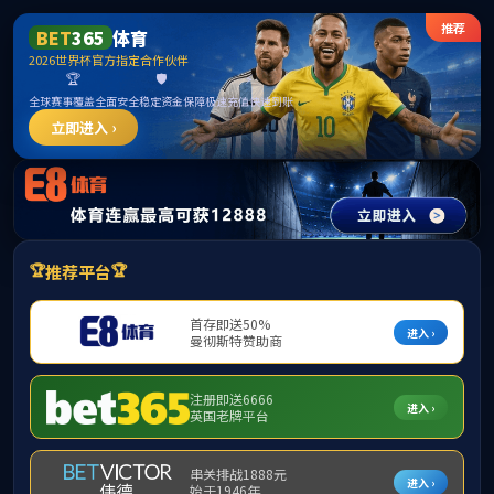
yl7703永利(中国集团)有限公司
网站首页
机构设置
规章制度
发布者：
发展党员公示意见登记表.doc