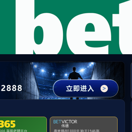
yl7703永利(中国集团)有限公司
规章制度
作风建设
支部工作
机关工
学习网站
关党建网
员网
央党校（国家行政学院）网站