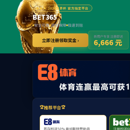
网站首页
机构设置
理论
友情链接
理论学习网站
江苏机
高校yl7703永利集团
共产党
中共中