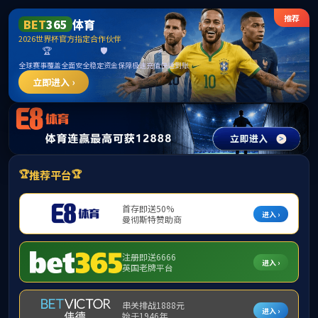
yl7703永利(中国集团)有限公司
网站首页
机构设置
规章制度
支部风采
支部风采
yl7703永利集团审计处
yl7703永利集团发规处
【党建+】yl7703永利